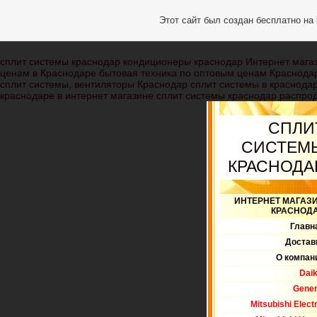
Этот сайт был создан бесплатно на
сплит системы краснодар кондиционеры краснодар Интернет магаз
ценам в Краснодаре бытовая техника по оптовым ценам Краснода
сплит системы, вентиляторы Краснодар сплит системы в краснодар
краснодаре в интернет магазине сплит системы краснодар распрод
СПЛИ
СИСТЕМ
КРАСНОДА
ИНТЕРНЕТ МАГАЗ
КРАСНОД
Главн
Достав
О компан
Daik
Gener
Mitsubishi Electr