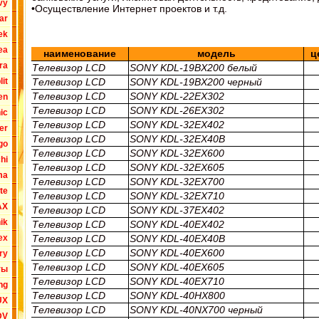
vy
•Осуществление Интернет проектов и т.д.
ar
ek
ea
наименование
модель
ц
ra
Телевизор LCD
SONY KDL-19BX200 белый
Телевизор LCD
SONY KDL-19BX200 черный
it
Телевизор LCD
SONY KDL-22EX302
en
Телевизор LCD
SONY KDL-26EX302
ic
Телевизор LCD
SONY KDL-32EX402
er
Телевизор LCD
SONY KDL-32EX40B
go
Телевизор LCD
SONY KDL-32EX600
hi
Телевизор LCD
SONY KDL-32EX605
ma
Телевизор LCD
SONY KDL-32EX700
te
Телевизор LCD
SONY KDL-32EX710
AX
Телевизор LCD
SONY KDL-37EX402
ik
Телевизор LCD
SONY KDL-40EX402
Телевизор LCD
SONY KDL-40EX40B
ex
Телевизор LCD
SONY KDL-40EX600
ry
Телевизор LCD
SONY KDL-40EX605
ты
Телевизор LCD
SONY KDL-40EX710
ng
Телевизор LCD
SONY KDL-40HX800
UX
Телевизор LCD
SONY KDL-40NX700 черный
DV