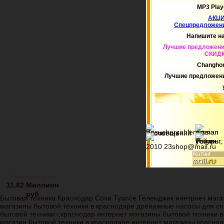
MP3 Play
АКЦ
Спецпредложен
Напишите н
Лучшие предложени
СКИД
Changho
Лучшие предложен
2010 23shop@mail.ru
Мой вебсайт стоит
11,82 Миллион
руб
Бытовая техника Краснодар Сочи Туапсе Геленджик инетрнет магаз
магазины бытовой техники в краснодаре дренажные насосы для спл
бытовой техники г.краснодар интернет магазины бытовой техники 
магазин бытовой техники в краснодаре интернет магазины красно