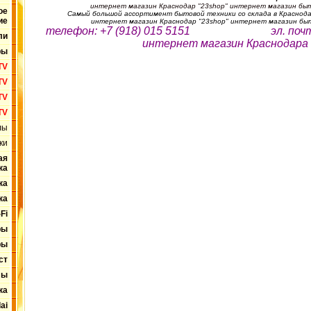
интернет магазин Краснодар "23shop" интернет магазин бы
ое
Самый большой ассортимент бытовой техники со склада в Краснода
ие
интернет магазин Краснодар "23shop" интернет магазин бы
телефон: +7 (918) 015 5151 эл. поч
ли
интернет магазин Краснодара
ры
TV
TV
TV
TV
лы
ки
ая
ка
ка
ка
Fi
ры
ры
ст
лы
ка
ai