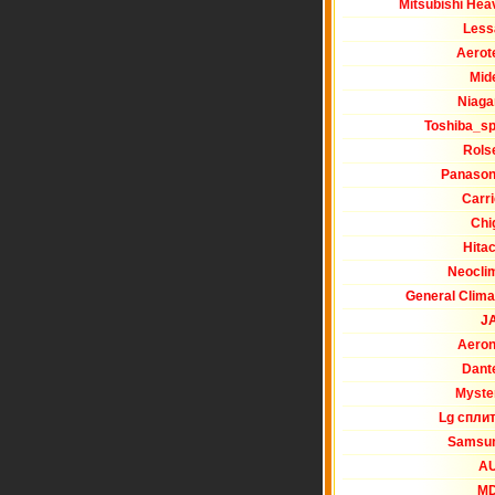
Mitsubishi Hea
Less
Aerot
Mid
Niaga
Toshiba_spl
Rols
Panason
Carri
Chi
Hitac
Neocli
General Clima
J
Aeron
Dant
Myste
Lg спли
Samsu
A
M