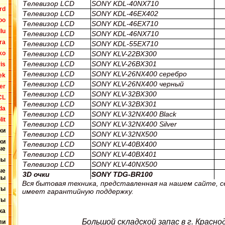
Телевизор LCD
SONY KDL-40NX710
rd
Телевизор LCD
SONY KDL-46EX402
oo
Телевизор LCD
SONY KDL-46EX710
lu
Телевизор LCD
SONY KDL-46NX710
ra
Телевизор LCD
SONY KDL-55EX710
Телевизор LCD
SONY KLV-22BX300
ko
Телевизор LCD
SONY KLV-26BX301
is
Телевизор LCD
SONY KLV-26NX400 серебро
ek
Телевизор LCD
SONY KLV-26NX400 черный
ter
Телевизор LCD
SONY KLV-32BX300
CL
Телевизор LCD
SONY KLV-32BX301
da
Телевизор LCD
SONY KLV-32NX400 Black
it
Телевизор LCD
SONY KLV-32NX400 Silver
ки
Телевизор LCD
SONY KLV-32NX500
ки
Телевизор LCD
SONY KLV-40BX400
ые
Телевизор LCD
SONY KLV-40BX401
ны
Телевизор LCD
SONY KLV-40NX500
ые
3D очки
SONY TDG-BR100
ны
Вся бытовая техника, представленная на нашем сайте, 
ты
имеет гарантийную поддержку.
ты
ка
Большой складской запас в г. Краснод
ли