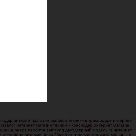
нодар интернет магазин бытовой техники в краснодаре интернет-
каталог интернет магазин техникик краснодар интернет магазин
 кондиционера neoclima samsung двухдверный модель rs интернет
 в крснодаре оптовые цены 23шоп ru гг посудомоечные машины в