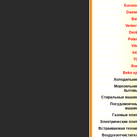
Eurono
Daew
Bal
Venter
Den
Polar
Vit
In
T
Ro
Beko spl
Холодильни
Морозильни
бытов
Стиральные маши
Посудомоечн
маши
Газовые пли
Электрические пли
Встраиваемая техни
Воздухоотчистите