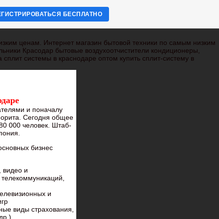
ЕГИСТРИРОВАТЬСЯ БЕСПЛАТНО
изким ценам. Интернет магазин бытовой техники по самым низким
льники Красодар бытовые воздухоотчистители кондиционеры,
 сплит системы в краснодаре оптом купить сплит-систему в
одаре
ателями и поначалу
орита. Сегодня общее
80 000 человек. Штаб-
пония.
основных бизнес
 видео и
 телекоммуникаций,
телевизионных и
игр
ные виды страхования,
др.)