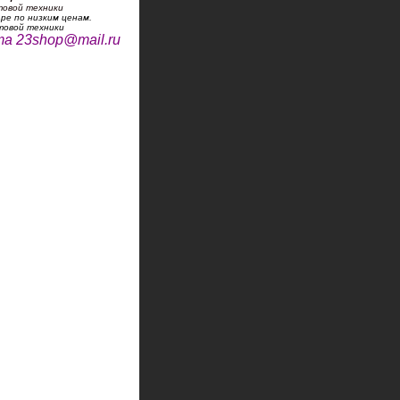
товой техники
ре по низким ценам.
товой техники
та
23shop@mail.ru