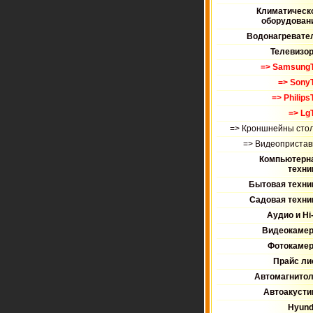
Климатическ
оборудован
Водонагревате
Телевизо
=> Samsung
=> Sony
=> Philips
=> Lg
=> Кроншнейны сто
=> Видеопристав
Компьютерн
техни
Бытовая техни
Садовая техни
Аудио и Hi-
Видеокаме
Фотокаме
Прайс ли
Автомагнито
Автоакусти
Hyund