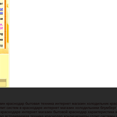
er
ИИ
ия
ам
я.
КИ
ng
ия
yy
ин краснодар бытовая техника интернет магазин холодильник крас
ит систем в краснодаре интернет магазин холодильники блумберг 
в краснодаре интернет магазин бытовой краснодар характеристика
дар встраиваемая техника краснодар кондиционеры сплит системы