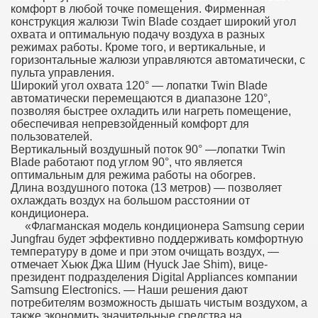
комфорт в любой точке помещения. Фирменная
конструкция жалюзи Twin Blade создает широкий угол
охвата и оптимальную подачу воздуха в разных
режимах работы. Кроме того, и вертикальные, и
горизонтальные жалюзи управляются автоматически, с
пульта управления.
Широкий угол охвата 120° — лопатки Twin Blade
автоматически перемещаются в диапазоне 120°,
позволяя быстрее охладить или нагреть помещение,
обеспечивая непревзойденный комфорт для
пользователей.
Вертикальный воздушный поток 90° —лопатки Twin
Blade работают под углом 90°, что является
оптимальным для режима работы на обогрев.
Длина воздушного потока (13 метров) — позволяет
охлаждать воздух на большом расстоянии от
кондиционера.
«Флагманская модель кондиционера Samsung серии
Jungfrau будет эффективно поддерживать комфортную
температуру в доме и при этом очищать воздух, —
отмечает Хьюк Джа Шим (Hyuck Jae Shim), вице-
президент подразделения Digital Appliances компании
Samsung Electronics. — Наши решения дают
потребителям возможность дышать чистым воздухом, а
также экономить значительные средства на