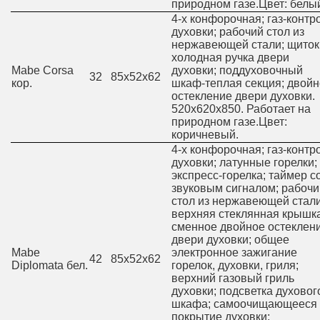
природном газе.Цвет: белы
4-х конфорочная; газ-контр
духовки; рабочий стол из
нержавеющей стали; щиток
холодная ручка двери
Mabe Corsa
духовки; поддуховочный
32
85х52х62
кор.
шкаф-теплая секция; двой
остекление двери духовки.
520х620х850. Работает на
природном газе.Цвет:
коричневый.
4-х конфорочная; газ-контр
духовки; латунные горелки;
экспресс-горелка; таймер с
звуковым сигналом; рабочи
стол из нержавеющей стали
верхняя стеклянная крышка
сменное двойное остеклен
двери духовки; общее
Mabe
электронное зажигание
42
85х52х62
Diplomata бел.
горелок, духовки, гриля;
верхний газовый гриль
духовки; подсветка духовог
шкафа; самоочищающееся
покрытие духовки;