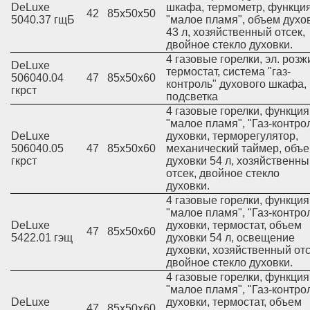
DeLuxe
шкафа, термометр, функци
42
85х50х50
5040.37 гщБ
"малое пламя", объем духо
43 л, хозяйственный отсек,
двойное стекло духовки.
4 газовые горелки, эл. розжи
DeLuxe
термостат, система "газ-
506040.04
47
85х50х60
контроль" духового шкафа,
гкрст
подсветка
4 газовые горелки, функция
"малое пламя", "Газ-контро
DeLuxe
духовки, терморегулятор,
506040.05
47
85х50х60
механический таймер, объ
гкрст
духовки 54 л, хозяйственны
отсек, двойное стекло
духовки.
4 газовые горелки, функция
"малое пламя", "Газ-контро
DeLuxe
духовки, термостат, объем
47
85х50х60
5422.01 гэщ
духовки 54 л, освещение
духовки, хозяйственный отс
двойное стекло духовки.
4 газовые горелки, функция
"малое пламя", "Газ-контро
DeLuxe
духовки, термостат, объем
47
85х50х60