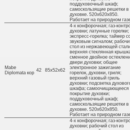
поддуховочный шкаф;
самоскользящие решетки в
духовке. 520х620х850.
Работает на природном газе
4-х конфорочная; газ-контр
духовки; латунные горелки;
экспресс-горелка; таймер с
звуковым сигналом; рабочи
стол из нержавеющей стали
верхняя стеклянная крышка
сменное двойное остеклен
двери духовки; общее
Mabe
электронное зажигание
42
85х52х62
Diplomata кор
горелок, духовки, гриля;
верхний газовый гриль
духовки; подсветка духовог
шкафа; самоочищающееся
покрытие духовки;
поддуховочный шкаф;
самоскользящие решетки в
духовке. 520х620х850.
Работает на природном газе
4-х конфорочная; газ-контр
духовки; рабочий стол из