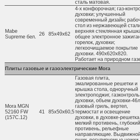
сталь матовая.
4-х конфорочная; газ-контр
духовки; улучшенный
современный дизайн; рабо
стол из нержавеющей стали
Mabe
верхняя стеклянная крышка
26
85х49х62
Supreme бел.
общее электронное зажига
горелок, духовки;
легкоочищаемое покрытие
духовки. 490х620х820.
Работает на природном газе
Плиты газовые и газоэлектрические Mora
Газовая плита,
эмалированные решетки и
крышка стола, одноручный
электроподжиг, газконтроль
духовки, объем духовки-46л
Mora MGN
газовый гриль, вертел,
52160 FW
41
85х50х60,5
термостат и освещение
(157C.12)
духовки, в духовке-решетка
мелкий противень, глубоки
противень, рельефные
направляющие. Выдвижно
ящик, регулируемые ножки,