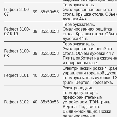
Термоуказатель.
Гефест 3100-
Эмалированная решётка
39
85х50х53
07
стола. Крышка стола. Объе
духовки 44 л.
Термоуказатель.
Гефест 3100-
Эмалированная решётка
39
85х50х53
07 К 19
стола. Крышка стола. Объе
духовки 44 л.
Термоуказатель.
Эмалированная решётка
Гефест 3100-
39
85х50х53
стола. Объем духовки 44 л.
08
Плита работает на сжижен
и природном газе.
Электрический розжиг. Кран
управления горелкой духов
Гефест 3101
40
85х50х53
Термоуказатель духовки. Т
гриль. Вертел. Подсветка.
Электроподжиг. .
Терморегулятор с
предохранительным
Гефест 3102
40
85х50х53
устройством. ТЭН-гриль.
Вертел. Подсветка.
Выдвижной ящик. Ножки
регулировочные.