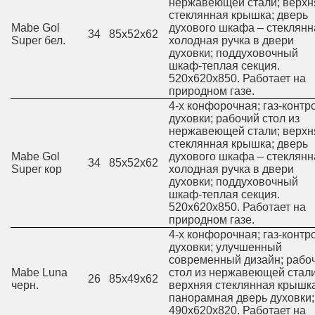
нержавеющей стали; верхн
стеклянная крышка; дверь
Mabe Gol
духового шкафа – стеклянн
34
85х52х62
Super бел.
холодная ручка в двери
духовки; поддуховочный
шкаф-теплая секция.
520х620х850. Работает на
природном газе.
4-х конфорочная; газ-контр
духовки; рабочий стол из
нержавеющей стали; верхн
стеклянная крышка; дверь
Mabe Gol
духового шкафа – стеклянн
34
85х52х62
Super кор
холодная ручка в двери
духовки; поддуховочный
шкаф-теплая секция.
520х620х850. Работает на
природном газе.
4-х конфорочная; газ-контр
духовки; улучшенный
современный дизайн; рабо
Mabe Luna
стол из нержавеющей стали
26
85х49х62
черн.
верхняя стеклянная крышка
панорамная дверь духовки;
490х620х820. Работает на