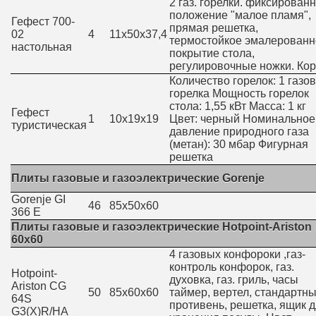
2 газ. горелки. фиксирован
положение "малое пламя",
Гефест 700-
прямая решетка,
02
4
11х50х37,4
термостойкое эмалерованн
настольная
покрытие стола,
регулировочные ножки. Кор
Количество горелок: 1 газо
горелка Мощность горелок
стола: 1,55 кВт Масса: 1 кг
Гефест
1
10х19х19
Цвет: черный Номинальное
туристическая
давление природного газа
(метан): 30 мбар Фигурная
решетка
Плиты газовые и газоэлектрические Gorenje
Gorenje GI
46
85х50х60
366 E
Плиты газовые и газоэлектрические Hotpoint-Ariston
60x60
4 газовых конфороки ,газ-
контроль конфорок, газ.
Hotpoint-
духовка, газ. гриль, часы
Ariston CG
50
85х60х60
таймер, вертел, стандартн
64S
противень, решетка, ящик 
G3(X)R/HA