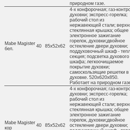
природном газе.
4-х конфорочная; газ-контр
духовки; экспресс-горелка;
рабочий стол из
нержавеющей стали; верхн
стеклянная крышка; общее
электронное зажигание
горелок, духовки;двойное
Mabe Magister
40
85х52х62
остекление двери духовки;
бел.
поддуховочный шкаф - теп
секция; подсветка духового
шкафа; легкоочищаемое
покрытие духовки;
самоскользящие решетки в
духовке. 520х620х850.
Работает на природном газ
4-х конфорочная; газ-контр
духовки; экспресс-горелка;
рабочий стол из
нержавеющей стали; верхн
стеклянная крышка; общее
электронное зажигание
горелок, духовки;двойное
Mabe Magister
40
85х52х62
остекление двери духовки;
кор