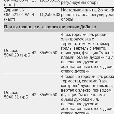
GM 441 03 W
13
19,5х50х58
регулируемы опоры
(наст)
Дарина LN
Настольная плита, 2-х конф.
GM 521 01 W
4
11,2х50х33
решетка стола, регулируем
(наст)
опоры
Плиты газовые и газоэлектрические ДеЛюкс
4 газ. горелки, эл. розжиг,
электродуховка с
термостатом, мех. таймер,
гриль, вертель с электр.
DeLuxe
42
85х50х50
приводом, функция "малое
5040.20 гэкрБ
пламя", объем духовки 43 л
освещение духовки,
хозяйственный отсек, двой
стекло духовки.
4 газовые горелки, эл. розжи
термостат, система "газ-
контроль" духового шкафа,
вертел с электр. приводом,
DeLuxe
42
85х50х50
функция "малое пламя",
5040.31 гкрБ
объем духовки 43 л,
освещение духовки,
хозяйственный отсек, двой
стекло духовки.