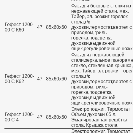
Фасад и боковые стенки из
нержавеющей стали, мех.
Тайер, эл. розжиг горелок
стола,г/к
Гефест 1200-
47
85х60х60
духовки,термостат,вертел с 
00 С К60
приводом,гриль-
горелка,подсветка
духовки,выдвижной
ящик,регулировочные ножк
Фасад из нержавеющей
стали,зеркальное панорам
стекло, стеклянная крышка,
мех. Тайер, эл. розжиг горе
Гефест 1200-
стола,г/к
47
85х60х60
00 С К62
духовки,термостат,вертел с 
приводом,гриль-
горелка,подсветка
духовки,выдвижной
ящик,регулировочные ножк
Электроподжиг. Термостат.
Гефест 1200-
Объем духовки 65 л.
47
85х60х60
00 С 4
Эмалированная решётка
стола. Крышка стола.
Электроподжиг. Термостат.