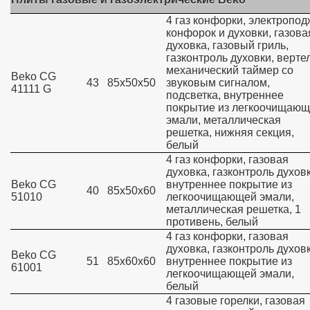
4 газ конфорки, электропод
конфорок и духовки, газова
духовка, газовый гриль,
газконтроль духовки, вертел
механический таймер со
Beko CG
43
85х50х50
звуковым сигналом,
41111 G
подсветка, внутреннее
покрытие из легкоочищаю
эмали, металлическая
решетка, нижняя секция,
белый
4 газ конфорки, газовая
духовка, газконтроль духовк
Beko CG
внутреннее покрытие из
40
85х50х60
51010
легкоочищающей эмали,
металлическая решетка, 1
противень, белый
4 газ конфорки, газовая
духовка, газконтроль духовк
Beko CG
51
85х60х60
внутреннее покрытие из
61001
легкоочищающей эмали,
белый
4 газовые горелки, газовая