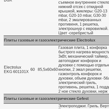
BGX
съемное внутреннее стекло
нижний отсек с откидной
крышкой, жиклеры: G20-13
mbar, G20-10 mbar, G30-30
mbar, 2 эмалированных
противеня, 1 решетка,
электрошнур с евровилкой.
Цвет -серебристый
Плиты газовые и газоэлектрические Electrolux
Газовая плита, 1 конфорка
быстрого нагрева мощност
3кВт, механический таймер,
автоподжиг конфорок и
духовки с помощью отдель
Electrolux
60
85,5х60х60
кнопки, 2 эмал решетки,
EKG 601101X
газконтроль конфорок и
духовки, объем духовки -56
электрический гриль,
противень, решетка, 1 подд
2 ное стекло духовки, нерж
Плиты газовые и газоэлектрические Gefest
Электроподжиг. Гриль. Верт