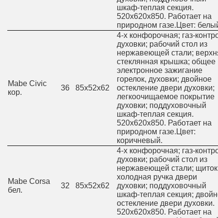
шкаф-теплая секция.
520х620х850. Работает на
природном газе.Цвет: белы
4-х конфорочная; газ-контр
духовки; рабочий стол из
нержавеющей стали; верхн
стеклянная крышка; общее
электронное зажигание
горелок, духовки; двойное
Mabe Civic
36
85х52х62
остекление двери духовки;
кор.
легкоочищаемое покрытие
духовки; поддуховочный
шкаф-теплая секция.
520х620х850. Работает на
природном газе.Цвет:
коричневый.
4-х конфорочная; газ-контр
духовки; рабочий стол из
нержавеющей стали; щиток
холодная ручка двери
Mabe Corsa
32
85х52х62
духовки; поддуховочный
бел.
шкаф-теплая секция; двой
остекление двери духовки.
520х620х850. Работает на