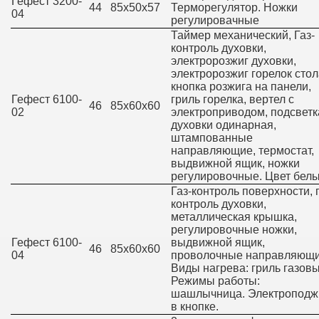
Гефест 3200-
44
85х50х57
Терморегулятор. Ножки
04
регулировачные
Таймер механический, Газ-
контроль духовки,
электророзжиг духовки,
электророзжиг горелок стол
кнопка розжига на панели,
Гефест 6100-
гриль горелка, вертел с
46
85х60х60
02
электроприводом, подсветк
духовки одинарная,
штампованные
направляющие, термостат,
выдвижной ящик, ножки
регулировочные. Цвет белы
Газ-контроль поверхности, г
контроль духовки,
металлическая крышка,
регулировочные ножки,
Гефест 6100-
выдвижной ящик,
46
85х60х60
04
проволочные направляющи
Виды нагрева: гриль газовы
Режимы работы:
шашлычница. Электроподж
в кнопке.