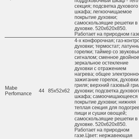
поддуховочный шкаф - теп
секция; подсветка духового
шкафа; легкоочищаемое
покрытие духовки;
самоскользящие решетки в
духовке. 520х620х850.
Работает на природном газ
4-х конфорочная; газ-контр
духовки; термостат; латунн
горелки; таймер со звуковы
сигналом; сменное двойно
зеркальное остекление
духовки с отражением
нагрева; общее электронно
зажигание горелок, духовки
гриля; верхний газовый гри
Mabe
44
85х52х62
духовки; подсветка духовог
Perfomance
шкафа; самоочищающееся
покрытие духовки; нижняя
теплая секция для подогре
пищи и сушки овощей;
самоскользящие решетки в
духовке. 520х620х850.
Работает на природном
газе.Цвет: нержавеющая