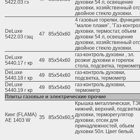
5422.03 гэ
духовки 54 л, освещение
духовки, хозяйственный отс
двойное стекло духовки.
4 газовые горелки, функция
"малое пламя", "Газ-контро
DeLuxe
духовки, термостат, объем
47
85х50х60
5422.03 гэщ
духовки 54 л, освещение
духовки, хозяйственный отс
двойное стекло духовки.
газ-контроль духовки , эл.
DeLuxe
49
85х54х60
розжиг духовки и горелок
5440.17 г кр
стола, подсветка, термомет
DeLuxe
газ-контроль духовки,
49
85х54х60
5440.18 г кр
подсветка, термометр
DeLuxe
газ-контроль духовки,
49
85х54х60
5440.19 г кр
термометр
Плиты газовые и электрические прочие
Крышка металлическая, Т
нижний, верхний, подсветк
Кинг (FLAMA)
духовки, терморегулятор
35
85х50х60,5
AE 1403 W
духовки, отсек для
принадлежностей, объем
духовки 50л. Цвет белый.