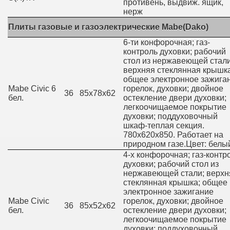
противень, выдвиж. ящик,
нерж
Плиты газовые и газоэлектрические Mabe(Dako)
6-ти конфорочная; газ-
контроль духовки; рабочий
стол из нержавеющей стали
верхняя стеклянная крышка
общее электронное зажига
Mabe Civic 6
горелок, духовки; двойное
36
85х78х62
бел.
остекление двери духовки;
легкоочищаемое покрытие
духовки; поддуховочный
шкаф-теплая секция.
780х620х850. Работает на
природном газе.Цвет: белый
4-х конфорочная; газ-контр
духовки; рабочий стол из
нержавеющей стали; верхн
стеклянная крышка; общее
электронное зажигание
Mabe Civic
горелок, духовки; двойное
36
85х52х62
бел.
остекление двери духовки;
легкоочищаемое покрытие
духовки; поддуховочный