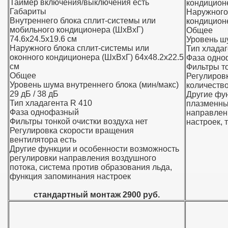
Таймер включения/выключения есть
кондицион
Габариты
Наружного
Внутреннего блока сплит-системы или
кондицион
мобильного кондиционера (ШxВxГ)
Общее
74.6x24.5x19.6 см
Уровень шу
Наружного блока сплит-системы или
Тип хлада
оконного кондиционера (ШxВxГ) 64x48.2x22.5
Фаза одно
см
Фильтры то
Общее
Регулировк
Уровень шума внутреннего блока (мин/макс)
количество
29 дБ / 38 дБ
Другие фу
Тип хладагента R 410
плазменны
Фаза однофазный
направлен
Фильтры тонкой очистки воздуха нет
настроек, 
Регулировка скорости вращения
вентилятора есть
Другие функции и особенности возможность
регулировки направления воздушного
потока, система против образования льда,
функция запоминания настроек
стандартный монтаж 2900 руб.