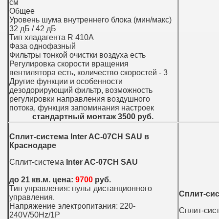
см
Общее
Уровень шума внутреннего блока (мин/макс)
32 дБ / 42 дБ
Тип хладагента R 410A
Фаза однофазный
Фильтры тонкой очистки воздуха есть
Регулировка скорости вращения
вентилятора есть, количество скоростей - 3
Другие функции и особенности
дезодорирующий фильтр, возможность
регулировки направления воздушного
потока, функция запоминания настроек
стандартный монтаж 3500 руб.
Сплит-система Inter AC-07CH SAU в
Краснодаре
Сплит-система
Inter AC-07CH SAU
до 21 кв.м. цена:
9700
руб.
Тип управления: пульт дистанционного
Сплит-сис
управления.
Напряжение электропитания: 220-
Сплит-сис
240V/50Hz/1P