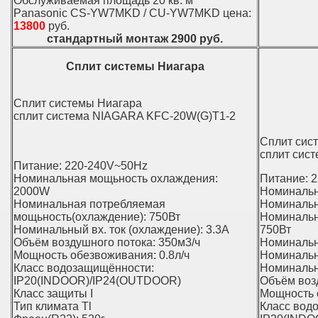
Обслуживаемая площадь 20 кв. м
Panasonic CS-YW7MKD / CU-YW7MKD цена:
13800
руб.
стандартный монтаж 2900 руб.
Сплит системы Ниагара
Сплит системы Ниагара
сплит система NIAGARA KFС-20W(G)T1-2
Сплит сис
сплит сис
Питание: 220-240V~50Hz
Номинальная мощьность охлаждения:
Питание: 
2000W
Номинальн
Номинальная потребляемая
Номинальн
мощьность(охлаждение): 750Вт
Номинальн
Номинальный вх. ток (охлаждение): 3.3А
750Вт
Объём воздушного потока: 350м3/ч
Номинальн
Мощность обезвоживания: 0.8л/ч
Номинальны
Класс водозащищённости:
Номинальны
IP20(INDOOR)/IP24(OUTDOOR)
Объём воз
Класс защиты I
Мощность 
Тип климата Tl
Класс вод