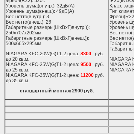
Фреон(R22): 520г.
IP20(INDO
Уровень шума(внутр.): 32дБ(А)
Класс защи
Уровень шума(внеш.): 49дБ(А)
Тип климат
Вес нетто(внутр.): 8
Фреон(R22)
Вес нетто(внеш.): 26
Уровень шу
Габаритные размеры(ШхВхГ)внутр.)):
Уровень шу
250х707х202мм
Вес нетто(в
Габаритные размеры(ШхВхГ)внеш.)):
Вес нетто(
500х665х295мм
Габаритны
Габаритны
NIAGARA KFС-20W(G)T1-2 цена:
8300
руб.
до 20 кв.м.
NIAGARA K
NIAGARA KFС-25W(G)T1-2 цена:
9500
руб.
NIAGARA K
до 25 кв.м.
NIAGARA K
NIAGARA KFС-35W(G)T1-2 цена:
11200
руб.
до 35 кв.м.
стандартный монтаж 2900 руб.