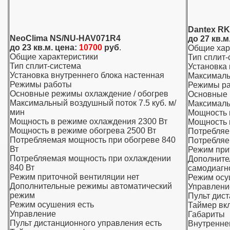
Dantex R
NeoClima NS/NU-HAV071R4
до 27 кв.м
до 23 кв.м. цена:
10700
руб
.
Общие хар
Общие характеристики
Тип сплит-
Тип сплит-система
Установка 
Установка внутреннего блока настенная
Максималь
Режимы работы
Режимы р
Основные режимы охлаждение / обогрев
Основные 
Максимальный воздушный поток 7.5 куб. м/
Максималь
мин
Мощность 
Мощность в режиме охлаждения 2300 Вт
Мощность 
Мощность в режиме обогрева 2500 Вт
Потребляе
Потребляемая мощность при обогреве 840
Потребляе
Вт
Режим при
Потребляемая мощность при охлаждении
Дополните
840 Вт
самодиагн
Режим приточной вентиляции нет
Режим осу
Дополнительные режимы автоматический
Управлени
режим
Пульт дис
Режим осушения есть
Таймер вк
Управление
Габариты
Пульт дистанционного управления есть
Внутренне