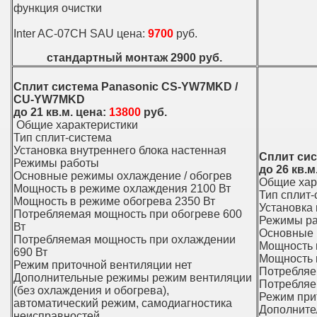
функция очистки
Inter AC-07CH SAU цена:
9700
руб.
стандартный монтаж 2900 руб.
Сплит система Panasonic CS-YW7MKD /
CU-YW7MKD
до 21 кв.м. цена:
13800
руб.
Общие характеристики
Тип сплит-система
Установка внутреннего блока настенная
Сплит си
Режимы работы
до 26 кв.м
Основные режимы охлаждение / обогрев
Общие хар
Мощность в режиме охлаждения 2100 Вт
Тип сплит-
Мощность в режиме обогрева 2350 Вт
Установка 
Потребляемая мощность при обогреве 600
Режимы р
Вт
Основные 
Потребляемая мощность при охлаждении
Мощность 
690 Вт
Мощность 
Режим приточной вентиляции нет
Потребляе
Дополнительные режимы режим вентиляции
Потребляе
(без охлаждения и обогрева),
Режим при
автоматический режим, самодиагностика
Дополните
неисправностей