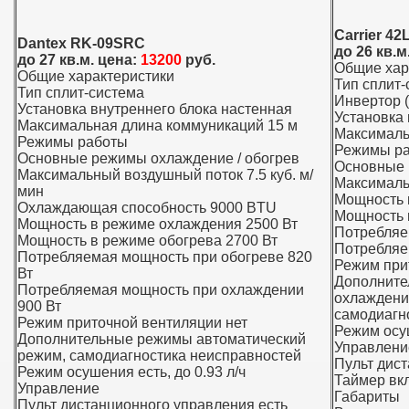
Carrier 4
Dantex RK-09SRC
до 26 кв.м
до 27 кв.м. цена:
13200
руб.
Общие хар
Общие характеристики
Тип сплит-
Тип сплит-система
Инвертор 
Установка внутреннего блока настенная
Установка 
Максимальная длина коммуникаций 15 м
Максималь
Режимы работы
Режимы р
Основные режимы охлаждение / обогрев
Основные 
Максимальный воздушный поток 7.5 куб. м/
Максималь
мин
Мощность 
Охлаждающая способность 9000 BTU
Мощность 
Мощность в режиме охлаждения 2500 Вт
Потребляе
Мощность в режиме обогрева 2700 Вт
Потребляе
Потребляемая мощность при обогреве 820
Режим при
Вт
Дополните
Потребляемая мощность при охлаждении
охлаждения
900 Вт
самодиагн
Режим приточной вентиляции нет
Режим осуш
Дополнительные режимы автоматический
Управлени
режим, самодиагностика неисправностей
Пульт дис
Режим осушения есть, до 0.93 л/ч
Таймер вк
Управление
Габариты
Пульт дистанционного управления есть