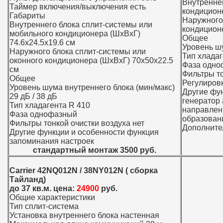
Внутренне
Таймер включения/выключения есть
кондицион
Габариты
Наружного
Внутреннего блока сплит-системы или
кондицион
мобильного кондиционера (ШxВxГ)
Общее
74.6x24.5x19.6 см
Уровень шу
Наружного блока сплит-системы или
Тип хлада
оконного кондиционера (ШxВxГ) 70x50x22.5
Фаза одно
см
Фильтры то
Общее
Регулиров
Уровень шума внутреннего блока (мин/макс)
Другие фу
29 дБ / 38 дБ
генератор
Тип хладагента R 410
направлен
Фаза однофазный
образован
Фильтры тонкой очистки воздуха нет
Дополните
Другие функции и особенности функция
запоминания настроек
стандартный монтаж 3500 руб.
Carrier 42NQ012N / 38NY012N ( сборка
Тайланд)
до 37 кв.м. цена:
24900
руб.
Общие характеристики
Тип сплит-система
Установка внутреннего блока настенная