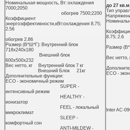
Номинальная мощность, Вт: охлаждения
до 27 кв.м
7000;2050
Тип управл
обогрев 7500;2200
Напряжени
Коэффициент
Номинальн
энергоэффективности,кВт:охлаждения 8.75;
обог
2.56
Коэффицие
8.75; 2.6
обогрев 2.86
об
Размер (В*Ш*Г): Внутренний блок
Размер (В*
718х240х180
Внешн
Внешний блок
Вес нетто,
600х500х232
Внешн
Вес нетто, кг Внутренний блок 7 кг
Дополните
Внешний Блок 21кг
ECO - эко
Дополнительные функции:
SUPE
ECO - экономичный режим
HEAL
SUPER -
FEEL 
интенсивный режим
SLEE
HEALTHY -
ANTI-
ионизатор
FEEL - локальный
Inter AC-
микроклимат
SLEEP -
комфортный сон
ANTI-MILDEW -