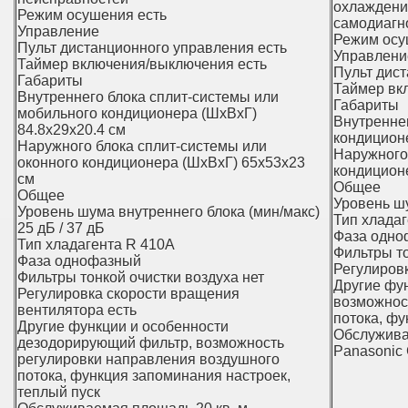
охлаждения
Режим осушения есть
самодиагн
Управление
Режим осу
Пульт дистанционного управления есть
Управлени
Таймер включения/выключения есть
Пульт дис
Габариты
Таймер вк
Внутреннего блока сплит-системы или
Габариты
мобильного кондиционера (ШxВxГ)
Внутренне
84.8x29x20.4 см
кондицион
Наружного блока сплит-системы или
Наружного
оконного кондиционера (ШxВxГ) 65x53x23
кондицион
см
Общее
Общее
Уровень шу
Уровень шума внутреннего блока (мин/макс)
Тип хлада
25 дБ / 37 дБ
Фаза одно
Тип хладагента R 410A
Фильтры то
Фаза однофазный
Регулиров
Фильтры тонкой очистки воздуха нет
Другие фу
Регулировка скорости вращения
возможнос
вентилятора есть
потока, фу
Другие функции и особенности
Обслужива
дезодорирующий фильтр, возможность
Panasoni
регулировки направления воздушного
потока, функция запоминания настроек,
теплый пуск