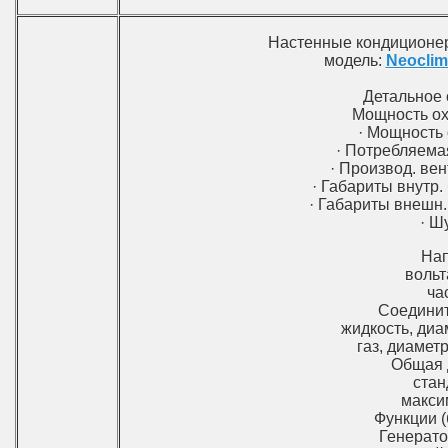
Настенные кондицион
модель:
Neocli
Детальное 
Мощность охл
· Мощность 
· Потребляемая
· Производ. вен
· Габариты внутр.
· Габариты внешн.
· Ш
На
вольт
ча
Соединит
жидкость, диа
газ, диаметр
Общая 
стан
макси
Функции (
Генерато