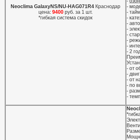
-
озо
Neoclima GalaxyNS/NU-HAG071R4
Краснодар
- мод
цена:
9400
руб. за 1 шт.
- тай
*гибкая система скидок
- кат
- авт
- эле
- ста
- реж
- инт
- 2 г
Преи
Устан
- от 
- дви
- от 
- по 
- раз
- тем
Neoc
*гибк
Элек
Вент
Разме
Мощно