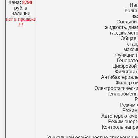
цена:
8790
На
руб. в
вольт
наличии
ча
нет в продаже
Соединит
!!!
жидкость, диа
газ, диаметр
Общая 
стан
макси
Функции (
Генерато
Цифровой Ж
Фильтры (
Антибактериаль
Фильтр би
Электростатический
Теплообменни
Р
Режим «
Режим 
Автопереключен
Режим энерг
Контроль напра
Уникальной особенностью этих кондиц