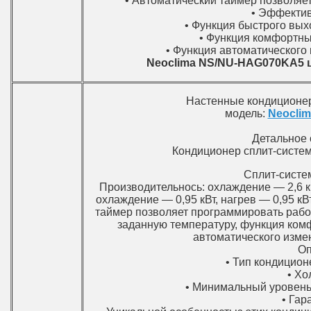
• Автоматический таймер позволяе
• Эффектив
• Функция быстрого вых
• Функция комфортны
• Функция автоматического
Neoclima NS/NU-HAG070KA5 
Настенные кондицион
модель:
Neocli
Детальное 
Кондиционер сплит-сист
Сплит-систе
Производительнось: охлаждение — 2,6 кВ
охлаждение — 0,95 кВт, нагрев — 0,95 к
таймер позволяет программировать рабо
заданную температуру, функция ком
автоматического изме
Оп
• Тип кондицион
• Хо
• Минимальный уровень
• Гар