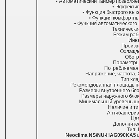
• Автоматический таймер позволяе
• Эффектив
• Функция быстрого вых
• Функция комфортны
• Функция автоматического
Технически
Режим рабо
Инве
Произв
Охлажде
Обогре
Параметры
Потребляемая м
Напряжение, частота, Ф
Тип хла
Рекомендованная площадь по
Размеры внутреннего блока
Размеры наружного блока,
Минимальный уровень шум
Наличие и ти
Антибактериа
Цве
Дополнител
Тип:
Neoclima NS/NU-HAG090KA5 