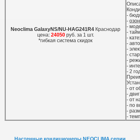
Опис
Конди
- бюд
-
озо
- мод
Neoclima GalaxyNS/NU-HAG241R4
Краснодар
- тай
цена:
24050
руб. за 1 шт.
- кат
*гибкая система скидок
- авт
- эле
- ста
- реж
- инт
- 2 г
Преи
Устан
- от 
- дви
- от 
- по 
- раз
- тем
Настенные кондиционеры NEOCLIMA серии