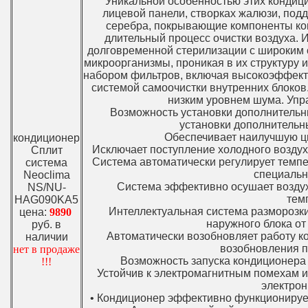
Уникальной особенностью этих кондиц
лицевой панели, створках жалюзи, под
серебра, покрывающие компоненты кон
длительный процесс очистки воздуха.
долговременной стерилизации с широким с
микроорганизмы, проникая в их структуру 
набором фильтров, включая высокоэффект
системой самоочистки внутренних блоков
низким уровнем шума. Упр
Возможность установки дополнительн
установки дополнительн
Обеспечивает наилучшую ц
кондиционер
Исключает поступление холодного воздух
Сплит
Система автоматически регулирует темпе
система
специальн
Neoclima
Система эффективно осушает воздух,
NS/NU-
тем
HAG090KA5
Интеллектуальная система разморозк
цена:
9890
наружного блока от
руб. в
Автоматически возобновляет работу к
наличии
возобновления п
нет в продаже
Возможность запуска кондиционера 
!!!
Устойчив к электромагнитным помехам и 
электрон
• Кондиционер эффективно функционирует