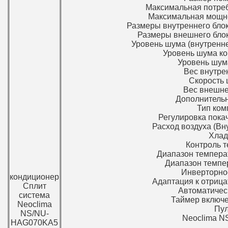
Максимальная потребл
Максимальная мощнос
Размеры внутреннего блок
Размеры внешнего блока
Уровень шума (внутренне
Уровень шума ком
Уровень шума
Вес внутрен
Скорость 
Вес внешнег
Дополнительн
Тип ком
Регулировка пока
Расход воздуха (Вну
Хлад
Контроль т
Диапазон температ
Диапазон темпер
Инверторное
кондиционер
Адаптация к отрица
Сплит
Автоматическ
система
Таймер включе
Neoclima
Пул
NS/NU-
Neoclima 
HAG070KA5