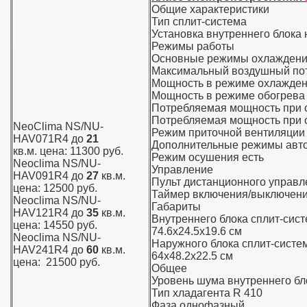
Общие характеристики
Тип сплит-система
Установка внутреннего блока
Режимы работы
Основные режимы охлаждение
Максимальный воздушный пото
Мощность в режиме охлажде
Мощность в режиме обогрев
Потребляемая мощность при о
Потребляемая мощность при 
NeoClima NS/NU-
Режим приточной вентиляции 
HAV071R4 до
21
Дополнительные режимы авт
кв.м. цена: 11300 руб.
Режим осушения есть
Neoclima NS/NU-
Управление
HAV091R4 до
27
кв.м.
Пульт дистанционного управл
цена: 12500 руб.
Таймер включения/выключени
Neoclima NS/NU-
Габариты
HAV121R4 до
35
кв.м.
Внутреннего блока сплит-сис
цена: 14550 руб.
74.6x24.5x19.6 см
Neoclima NS/NU-
Наружного блока сплит-систе
HAV241R4 до
60
кв.м.
64x48.2x22.5 см
цена: 21500 руб.
Общее
Уровень шума внутреннего бло
Тип хладагента R 410
Фаза однофазный