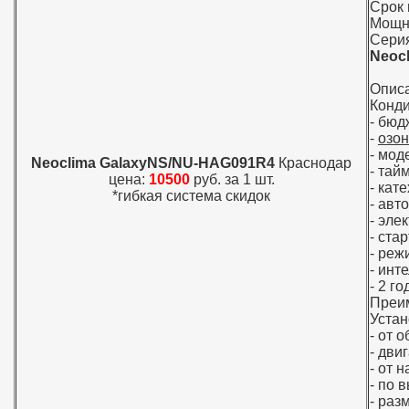
Срок 
Мощно
Серия
Neoc
Опис
Конди
- бюд
-
озо
- мод
Neoclima GalaxyNS/NU-HAG091R4
Краснодар
- тай
цена:
10500
руб. за 1 шт.
- кат
*гибкая система скидок
- авт
- эле
- ста
- реж
- инт
- 2 г
Преи
Устан
- от 
- дви
- от 
- по 
- раз