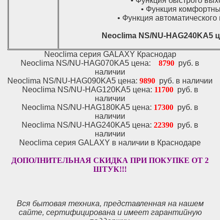
• Функция быстрого вых
• Функция комфортны
• Функция автоматического
Neoclima NS/NU-HAG240KA5 ц
Neoclima серия GALAXY Краснодар
Neoclima NS/NU-HAG070KA5 цена:
8790
руб. в
наличии
Neoclima NS/NU-HAG090KA5 цена:
9890
руб. в наличии
Neoclima NS/NU-HAG120KA5 цена:
11700
руб. в
наличии
Neoclima NS/NU-HAG180KA5 цена:
17300
руб. в
наличии
Neoclima NS/NU-HAG240KA5 цена:
22390
руб. в
наличии
Neoclima серия GALAXY в наличии в Краснодаре
ДОПОЛНИТЕЛЬНАЯ СКИДКА ПРИ ПОКУПКЕ ОТ 2
ШТУК!!!
Вся бытовая техника, представленная на нашем
сайте, сертифицирована и имеет гарантийную