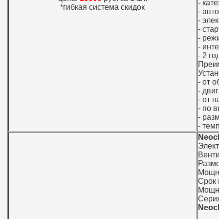
- кат
*гибкая система скидок
- авт
- эле
- ста
- реж
- инт
- 2 г
Преи
Устан
- от 
- дви
- от 
- по 
- раз
- тем
Neoc
Элек
Вент
Разме
Мощно
Срок 
Мощно
Серия
Neoc