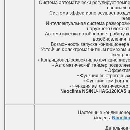
Система автоматически регулирует темпе
специальн
Система эффективно осушает воздух,
тем
Интеллектуальная система разморозк
наружного блока от
Автоматически возобновляет работу к
возобновления п
Возможность запуска кондиционера 
Устойчив к электромагнитным помехам и 
электрон
• Кондиционер эффективно функционирует
• Автоматический таймер позволяе
• Эффектив
• Функция быстрого вых
• Функция комфортны
• Функция автоматического
Neoclima NS/NU-HAG120KA5 
Настенные кондицион
модель:
Neocli
Детальное 