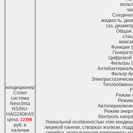
вольт
ча
Соединит
жидкость, диа
газ, диаметр
Общая 
стан
макси
Функции (
Генерато
Цифровой Ж
Фильтры (
Антибактериаль
Фильтр би
Электростатический
Теплообменни
кондиционер
Р
Сплит
Режим «
система
Режим 
Neoclima
Автопереключен
NS/NU-
Режим энерг
HAG240KA5
Контроль напра
цена:
22390
Уникальной особенностью этих кондиц
руб. в
лицевой панели, створках жалюзи, под
наличии
серебра, покрывающие компоненты кон