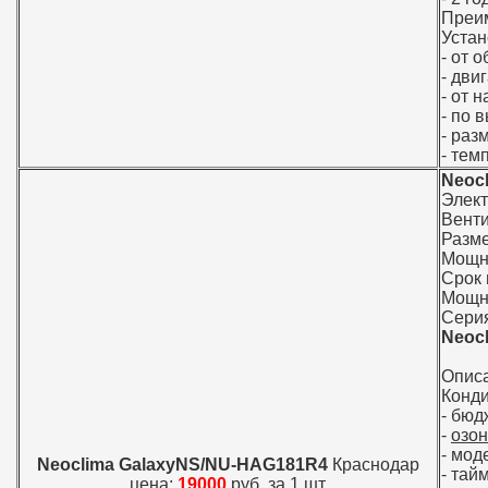
Преи
Устан
- от 
- дви
- от 
- по 
- раз
- тем
Neoc
Элек
Вент
Разме
Мощно
Срок 
Мощно
Серия
Neoc
Опис
Конди
- бюд
-
озо
- мод
Neoclima GalaxyNS/NU-HAG181R4
Краснодар
- тай
цена:
19000
руб. за 1 шт.