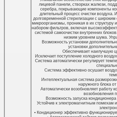
лицевой панели, створках жалюзи, под
серебра, покрывающие компоненты кон
длительный процесс очистки воздуха.
долговременной стерилизации с широким с
микроорганизмы, проникая в их структуру 
набором фильтров, включая высокоэффект
системой самоочистки внутренних блоков
низким уровнем шума. Упр
Возможность установки дополнительн
установки дополнительн
Обеспечивает наилучшую ц
Исключает поступление холодного воздух
Система автоматически регулирует темпе
специальн
Система эффективно осушает воздух,
тем
Интеллектуальная система разморозк
наружного блока от
Автоматически возобновляет работу к
возобновления п
Возможность запуска кондиционера 
Устойчив к электромагнитным помехам и 
электрон
• Кондиционер эффективно функционирует