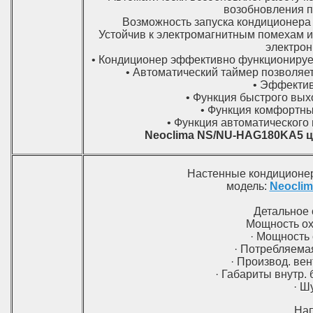
возобновления п
Возможность запуска кондиционера 
Устойчив к электромагнитным помехам и 
электрон
• Кондиционер эффективно функционирует
• Автоматический таймер позволяе
• Эффектив
• Функция быстрого вых
• Функция комфортны
• Функция автоматического
Neoclima NS/NU-HAG180KA5 ц
Настенные кондицион
модель:
Neocli
Детальное 
Мощность охл
· Мощность 
· Потребляемая
· Производ. вен
· Габариты внутр.
· Ш
На