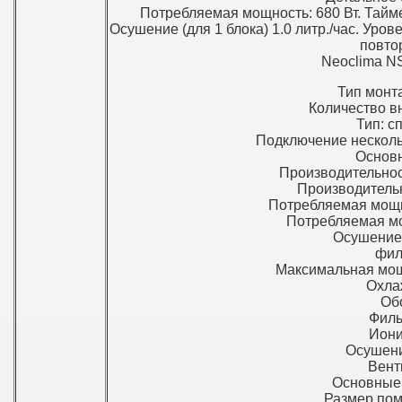
Потребляемая мощность: 680 Вт. Тайме
Осушение (для 1 блока) 1.0 литр./час. Уро
повто
Neoclima 
Тип монт
Количество вн
Тип: с
Подключение нескольк
Основ
Производительнос
Производительн
Потребляемая мощн
Потребляемая мо
Осушение 
фил
Максимальная мощн
Охла
Обо
Филь
Иони
Осушени
Вент
Основные 
Размер пом