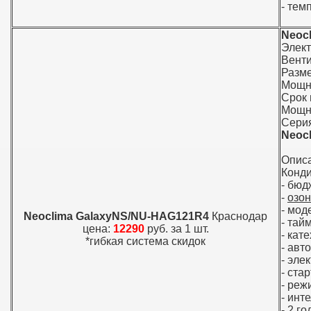
- тем
Neoc
Элек
Вент
Разме
Мощно
Срок 
Мощно
Серия
Neoc
Опис
Конди
- бюд
-
озо
- мод
Neoclima GalaxyNS/NU-HAG121R4
Краснодар
- тай
цена:
12290
руб. за 1 шт.
- кат
*гибкая система скидок
- авт
- эле
- ста
- реж
- инт
- 2 г