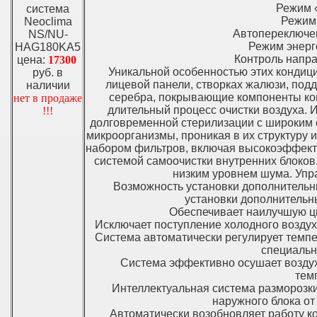
Режим «
система
Режим 
Neoclima
Автопереключен
NS/NU-
Режим энерг
HAG180KA5
Контроль напра
цена:
17300
Уникальной особенностью этих кондиц
руб. в
лицевой панели, створках жалюзи, под
наличии
серебра, покрывающие компоненты кон
нет в продаже
длительный процесс очистки воздуха.
!!!
долговременной стерилизации с широким с
микроорганизмы, проникая в их структуру 
набором фильтров, включая высокоэффект
системой самоочистки внутренних блоков
низким уровнем шума. Упр
Возможность установки дополнительн
установки дополнительн
Обеспечивает наилучшую ц
Исключает поступление холодного воздух
Система автоматически регулирует темпе
специальн
Система эффективно осушает воздух,
тем
Интеллектуальная система разморозк
наружного блока от
Автоматически возобновляет работу к