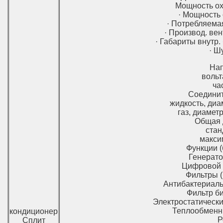
Мощность охл
· Мощность 
· Потребляемая
· Производ. вен
· Габариты внутр.
· Ш
На
вольт
ча
Соединит
жидкость, диа
газ, диаметр
Общая 
стан
макси
Функции (
Генерато
Цифровой Ж
Фильтры (
Антибактериаль
Фильтр би
Электростатический
Теплообменни
кондиционер
Р
Сплит