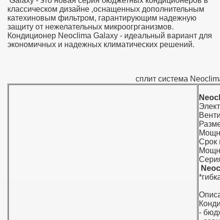
Galaxy - это новая серия бюджетных кондиционеров в
классическом дизайне ,оснащенных дополнительным
катехиновым фильтром, гарантирующим надежную
защиту от нежелательных микроогрганизмов.
Кондиционер Neoclima Galaxy - идеальный вариант для
экономичных и надежных климатических решений.
сплит система Neoclim
Neoc
Элек
Вент
Разме
Мощно
Срок 
Мощно
Серия
Neoc
*гибк
Опис
Конди
- бюд