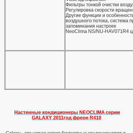
Фильтры тонкой очистки возду
Регулировка скорости вращен
Другие функции и особенност
воздушного потока, система 
запоминания настроек
NeoClima NS/NU-HAV071R4 це
Настенные кондиционеры NEOCLIMA серии
GALAXY 2011год фреон R410