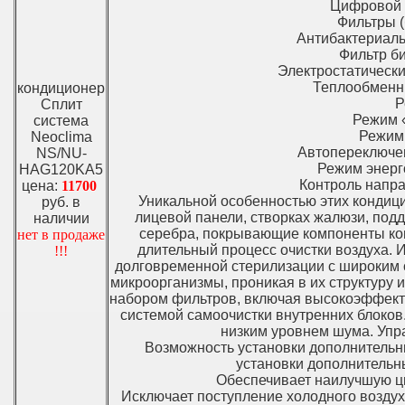
Цифровой Ж
Фильтры (
Антибактериаль
Фильтр би
Электростатический
Теплообменни
кондиционер
Р
Сплит
Режим «
система
Режим 
Neoclima
Автопереключен
NS/NU-
Режим энерг
HAG120KA5
Контроль напра
цена:
11700
Уникальной особенностью этих кондиц
руб. в
лицевой панели, створках жалюзи, под
наличии
серебра, покрывающие компоненты кон
нет в продаже
длительный процесс очистки воздуха.
!!!
долговременной стерилизации с широким с
микроорганизмы, проникая в их структуру 
набором фильтров, включая высокоэффект
системой самоочистки внутренних блоков
низким уровнем шума. Упр
Возможность установки дополнительн
установки дополнительн
Обеспечивает наилучшую ц
Исключает поступление холодного воздух