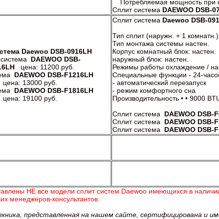
Потребляемая мощность при о
Сплит система
DAEWOO DSB-07
Сплит система
Daewoo DSB-09
Тип сплит (наружн. + 1 комнатн.)
Тип монтажа системы настен.
стема Daewoo DSB-0916LH
Корпус комнатный блок: настен.
 система
DAEWOO DSB-
наружный блок: настен.
16LH
цена: 11200 руб.
Режимы работы охлаждение / на
тема
DAEWOO DSB-F1216LH
Специальные функции - 24-часо
цена: 13000 руб.
- автоматический перезапуск
тема
DAEWOO DSB-F1816LH
- режим комфортного сна
цена: 19100 руб.
Производительность • • 9000 BT
Сплит система
DAEWOO DSB-F
Сплит система
DAEWOO DSB-F
Сплит система
DAEWOO DSB-F
тавлены НЕ все модели сплит систем Daewoo
имеющихся в наличии
ших менеджеров-консультантов.
ехника, представленная на нашем сайте, сертифицирована и и