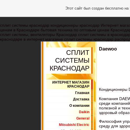
Этот сайт был создан бесплатно на
сплит системы краснодар кондиционеры краснодар Интернет магаз
ценам в Краснодаре бытовая техника по оптовым ценам Краснода
сплит системы, вентиляторы Краснодар сплит системы в краснодар
краснодаре в интернет магазине сплит системы краснодар распрод
Daewoo
СПЛИТ
СИСТЕМЫ
КРАСНОДАР
ИНТЕРНЕТ МАГАЗИН
КРАСНОДАР
Кондиционеры D
Главная
Компания DAEWO
Доставка
среди компаний
О компании
полезной и техн
Daikin
здоровый образ
General
Философия упра
Mitsubishi Electric
среду для здор