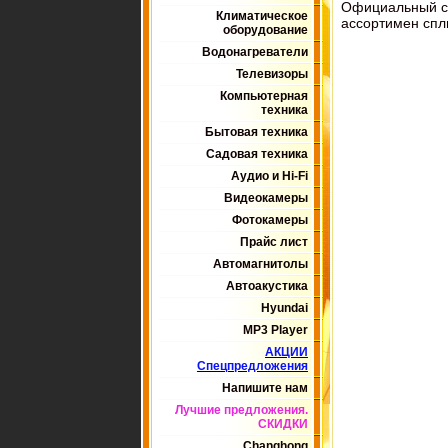
Официальный с
Климатическое
ассортимен спли
оборудование
Водонагреватели
Телевизоры
Компьютерная
техника
Бытовая техника
Садовая техника
Аудио и Hi-Fi
Видеокамеры
Фотокамеры
Прайс лист
Автомагнитолы
Автоакустика
Hyundai
MP3 Player
АКЦИИ
Спецпредложения
Напишите нам
Лучшие предложения.
СКИДКИ
Changhong