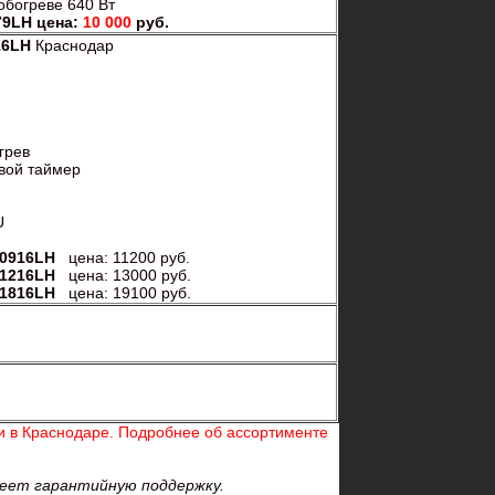
богреве 640 Вт
9LH цена:
10 000
руб.
16LH
Краснодар
грев
вой таймер
U
0916LH
цена: 11200 руб.
1216LH
цена: 13000 руб.
1816LH
цена: 19100 руб.
 в Краснодаре. Подробнее об ассортименте
меет гарантийную поддержку.