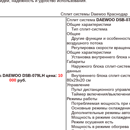
идеи, надежность и удобство использования.
Сплит системы Daewoo Краснодар
Сплит система
DAEWOO DSB-0
Общие характеристики
Тип сплит-система
Общее
Другие функции и особенности
воздушного потока
Регулировка скорости вращени
Общие характеристики
Установка внутреннего блока 
Габариты
Наружного блока сплит-системы
данныx
ма
DAEWOO DSB-079LH цена:
10
Внутреннего блока сплит-сист
000
руб.
80x29x20 см
Управление
Пульт дистанционного управл
Таймер включения/выключени
Режимы работы
Потребляемая мощность при о
Основные режимы оxлаждение
Дополнительные режимы авто
Мощность в режиме охлажден
Режим осушения есть
Мощность в режиме обогрева 