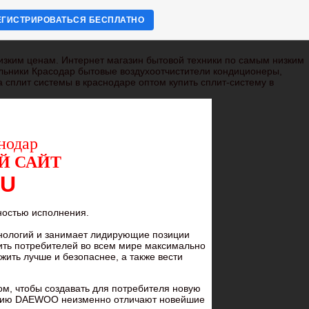
ЕГИСТРИРОВАТЬСЯ БЕСПЛАТНО
изким ценам. Интернет магазин бытовой техники по самым низким
льники Красодар бытовые воздухоотчистители кондиционеры,
 сплит системы в краснодаре оптом купить сплит-систему в
нодар
Й САЙТ
RU
ностью исполнения.
хнологий и занимает лидирующие позиции
ить потребителей во всем мире максимально
жить лучше и безопаснее, а также вести
м, чтобы создавать для потребителя новую
укцию DAEWOO неизменно отличают новейшие