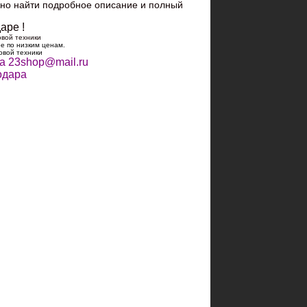
жно найти подробное описание и полный
аре !
овой техники
е по низким ценам.
овой техники
та
23shop@mail.ru
одара