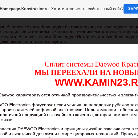
Homepage-Konstruktor.ru
. Хотите тоже иметь собственный сайт?
ЗАР
ин бытовой техники Краснодар бытовая техника в краснодаре по н
р холодильники стиральные машины встраиваемая техника морози
е купить Бытовая техника Краснодар Интернет магазин Краснодара
ажа акция сплит система купить
Сплит системы Daewoo Крас
МЫ ПЕРЕЕХАЛИ НА НОВЫ
WWW.KAMIN23.
aewoo характеризуются отличной производительностью и элегант
O Electronics фокусирует свои усилия на передовых рубежах те
-производителей цифровой электроники. Цель компании - обеспеч
ологичной продукцией высочайшего качества, которая поможет им 
 жизни.
вления DAEWOO Electronics и принципы дизайна заключаются в то
овой и счастливой для жизни в мире цифровых технологий. Прод