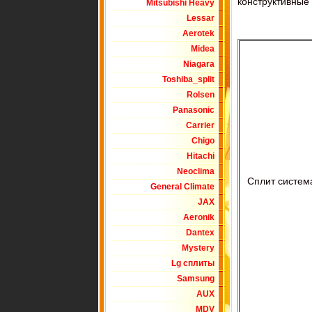
конструктивные 
Mitsubishi Heavy
Lessar
Aerotek
Midea
Niagara
Toshiba_split
Rolsen
Panasonic
Carrier
Chigo
Hitachi
Neoclima
Сплит систе
General Climate
JAX
Aeronik
Dantex
Mystery
Lg сплиты
Samsung
AUX
MDV