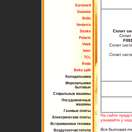
Euronord
Daewoo
Ballu
Venterra
Сплит си
Denko
Сплит
Polaris
F09
Vitek
Сплит сис
Inter
Сплит сис
TCL
Roda
Beko split
Холодильники
Морозильники
бытовые
Стиральные машины
Посудомоечные
машины
Газовые плиты
На сайте предс
Электрические плиты
узнавайте у на
Встраиваемая техника
Вся бытовая т
Воздухоотчистители