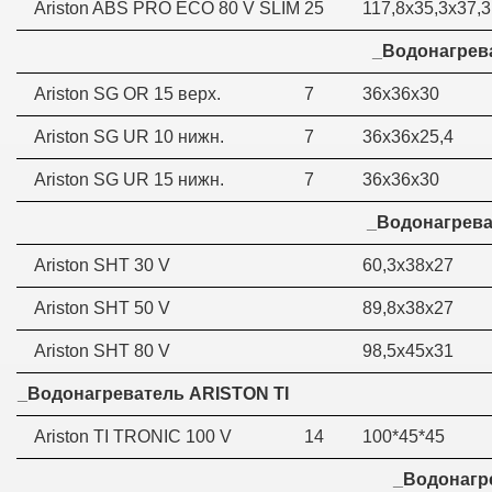
Ariston ABS PRO ECO 80 V SLIM
25
117,8х35,3х37,3
_Водонагрев
Ariston SG OR 15 верх.
7
36х36х30
Ariston SG UR 10 нижн.
7
36х36х25,4
Ariston SG UR 15 нижн.
7
36х36х30
_Водонагрева
Ariston SHT 30 V
60,3х38х27
Ariston SHT 50 V
89,8х38х27
Ariston SHT 80 V
98,5х45х31
_Водонагреватель ARISTON TI
Ariston TI TRONIC 100 V
14
100*45*45
_Водонагр