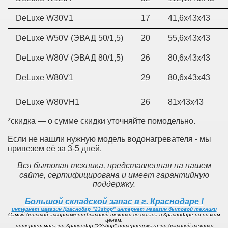
DeLuxe W30V1
17
41,6х43х43
DeLuxe W50V (ЭВАД 50/1,5)
20
55,6х43х43
DeLuxe W80V (ЭВАД 80/1,5)
26
80,6х43х43
DeLuxe W80V1
29
80,6х43х43
DeLuxe W80VH1
26
81х43х43
*скидка — о сумме скидки уточняйте помодельно.
Если не нашли нужную модель водонагревателя - мы
привезем её за 3-5 дней.
Вся бытовая техника, представленная на нашем
сайте, сертифицирована и имеет гарантийную
поддержку.
Большой складской запас в г. Краснодаре !
интернет магазин Краснодар "23shop" интернет магазин бытовой техники
Самый большой ассортимент бытовой техники со склада в Краснодаре по низким
ценам.
интернет магазин Краснодар "23shop" интернет магазин бытовой техники