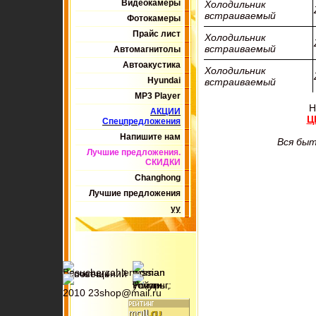
Видеокамеры
Холодильник
встраиваемый
Фотокамеры
Прайс лист
Холодильник
встраиваемый
Автомагнитолы
Автоакустика
Холодильник
Hyundai
встраиваемый
MP3 Player
Н
АКЦИИ
Ц
Спецпредложения
Напишите нам
Вся быт
Лучшие предложения.
СКИДКИ
Changhong
Лучшие предложения
yy
2010 23shop@mail.ru