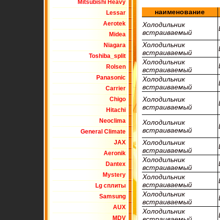
Mitsubishi Heavy
наименование
Lessar
Aerotek
Холодильник
встраиваемый
Midea
Холодильник
Niagara
встраиваемый
Toshiba_split
Холодильник
Rolsen
встраиваемый
Panasonic
Холодильник
встраиваемый
Carrier
Холодильник
Chigo
встраиваемый
Hitachi
Neoclima
Холодильник
встраиваемый
General Climate
Холодильник
JAX
встраиваемый
Aeronik
Холодильник
Dantex
встраиваемый
Mystery
Холодильник
встраиваемый
Lg сплиты
Холодильник
Samsung
встраиваемый
AUX
Холодильник
MDV
встраиваемый