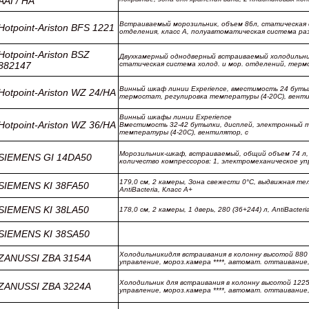
AAI / HA
Встраиваемый морозильник, объем 86л, статическая
Hotpoint-Ariston BFS 1221
отделения, класс A, полуавтоматическая система раз
Hotpoint-Ariston BSZ
Двухкамерный однодверный встраиваемый холодильник,
882147
статическая система холод. и мор. отделений, терм
Винный шкаф линии Experience, вместимость 24 буты
Hotpoint-Ariston WZ 24/HA
термостат, регулировка температуры (4-20С), вент
Винный шкафы линии Experience
Hotpoint-Ariston WZ 36/HA
Вместимость 32-42 бутылки, дисплей, электронный 
температуры (4-20С), вентилятор, с
Морозильник-шкаф, встраиваемый, общий объем 74 л, 
SIEMENS GI 14DA50
количество компрессоров: 1, электромеханическое уп
179,0 см, 2 камеры, Зона свежести 0°С, выдвижная те
SIEMENS KI 38FA50
AntiBacteria, Класс А+
SIEMENS KI 38LA50
178,0 см, 2 камеры, 1 дверь, 280 (36+244) л, AntiBacteri
SIEMENS KI 38SA50
Холодильникидля встраивания в колонну высотой 880 
ZANUSSI ZBA 3154A
управление, мороз.камера ****, автомат. оттаивание,
Холодильник для встраивания в колонну высотой 1225
ZANUSSI ZBA 3224A
управление, мороз.камера ****, автомат. оттаивание,