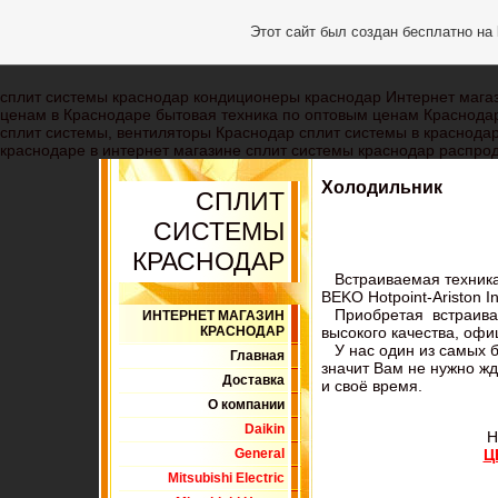
Этот сайт был создан бесплатно на
сплит системы краснодар кондиционеры краснодар Интернет магаз
ценам в Краснодаре бытовая техника по оптовым ценам Краснода
сплит системы, вентиляторы Краснодар сплит системы в краснодар
краснодаре в интернет магазине сплит системы краснодар распрод
Холодильник
СПЛИТ
СИСТЕМЫ
КРАСНОДАР
Встраиваемая техника 
BEKO Hotpoint-Ariston In
Приобретая встраиваем
ИНТЕРНЕТ МАГАЗИН
высокого качества, оф
КРАСНОДАР
У нас один из самых б
Главная
значит Вам не нужно жд
Доставка
и своё время.
О компании
Daikin
Н
Ц
General
Mitsubishi Electric