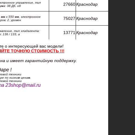
ектронное управление, тип
27660
Краснодар
ума: 38 Дб, об
 мм x 550 мм, электронное
75027
Краснодар
ров: 2, уровен
авление, тип хладагента:
13771
Краснодар
 136 / 133, а
те о интересующей вас модели!
ЯЙТЕ ТОЧНУЮ СТОИМОСТЬ !!!
на и имеет гарантийную поддержку.
аре !
товой техники
ре по низким ценам.
товой техники
та
23shop@mail.ru