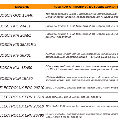
модель
краткое описание: встраиваемая 
Тип морозильник-шкаф. Расположение встраиваемый.
BOSCH GUD 15A40
механическое. Класс энергопотребления A. Количеств
BOSCH KIL 24A51
Размеры (ВхШхГ) - 122,1х54,1х54,2 см, Объём 206 (17+189
Размеры (ВхШхГ) - 102,1х54,1х54,2 см, Объём 184 л, Anti
BOSCH KIR 20A51
панель управления
BOSCH KIS 38A51RU
NEW на замену KIV 38X00 -Двухкамерный холодильик 
BOSCH KIV 38X01
встраиваемый, размеры (ВхШхГ) - 177,2х54,1х54,5 см,
Однокамерный холодильник с морозильником, встраив
BOSCH KUL 15A50
л +15 л ), 1-камерный, количество компрессоров: 1, э
59.8x54.8x82см, втраив. хол без мороз, А+ класс, объе
BOSCH KUR 15A50
электромехан. упр. капельн сист, антибактер покр Ц
ELECTROLUX ERG 29710
205/70 л комби, электр упр-ие, Action Cool, Action Free
ELECTROLUX ERN 16510
холодильник, 154 л, механ упр-ие, класс А
ELECTROLUX ERN 23510
122х56х55,228 литров,без морозилки,электромеханич
210/70 л комби, динамическое охлаждение (встр. венти
ELECTROLUX ERN 29790
Cool, Action Freeze, класс А+