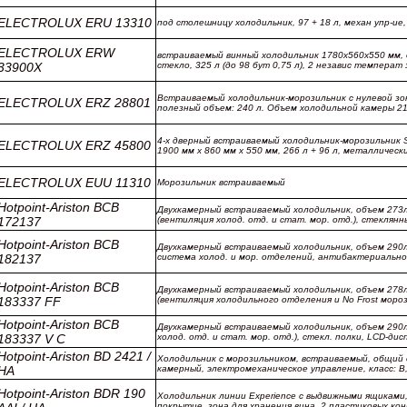
ELECTROLUX ERU 13310
под столешницу холодильник, 97 + 18 л, механ упр-ие, м
ELECTROLUX ERW
встраиваемый винный холодильник 1780х560х550 мм, 
33900X
стекло, 325 л (до 98 бут 0,75 л), 2 независ температ
Встраиваемый холодильник-морозильник с нулевой зон
ELECTROLUX ERZ 28801
полезный объем: 240 л. Объем холодильной камеры 2
4-х дверный встраиваемый холодильник-морозильник S
ELECTROLUX ERZ 45800
1900 мм x 860 мм x 550 мм, 266 л + 96 л, металлически
ELECTROLUX EUU 11310
Морозильник встраиваемый
Hotpoint-Ariston BCB
Двухкамерный встраиваемый холодильник, объем 273л ( 
172137
(вентиляция холод. отд. и стат. мор. отд.), стеклянн
Hotpoint-Ariston BCB
Двухкамерный встраиваемый холодильник, объем 290л 
182137
система холод. и мор. отделений, антибактериально
Hotpoint-Ariston BCB
Двухкамерный встраиваемый холодильник, объем 278л ( 
183337 FF
(вентиляция холодильного отделения и No Frost моро
Hotpoint-Ariston BCB
Двухкамерный встраиваемый холодильник, объем 290л (
183337 V C
холод. отд. и стат. мор. отд.), стекл. полки, LCD-дис
Hotpoint-Ariston BD 2421 /
Холодильник с морозильником, встраиваемый, общий об
HA
камерный, электромеханическое управление, класс: В
Hotpoint-Ariston BDR 190
Холодильник линии Experience с выдвижными ящиками
покрытие, зона для хранения вина, 2 пластиковых ко