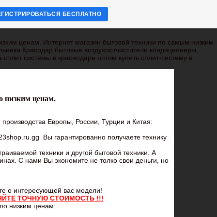
ЕГИСТРИРОВАТЬСЯ БЕСПЛАТНО
изким ценам. Интернет магазин бытовой техники по самым низким
льники Красодар бытовые воздухоотчистители кондиционеры,
 сплит системы в краснодаре оптом купить сплит-систему в
о низким ценам.
роизводства Европы, России, Турции и Китая:
23shop.ru.gg
Вы гарантированно получаете технику
.
раиваемой техники и другой бытовой техники. А
зинах. С нами Вы экономите не толко свои деньги, но
те о интересующей вас модели!
ЯЙТЕ ТОЧНУЮ СТОИМОСТЬ !!!
по низким ценам: