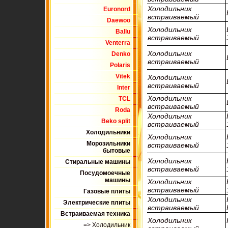
Холодильник
Euronord
встраиваемый
Daewoo
Холодильник
Ballu
встраиваемый
Venterra
Холодильник
Denko
встраиваемый
Polaris
Vitek
Холодильник
встраиваемый
Inter
Холодильник
TCL
встраиваемый
Roda
Холодильник
Beko split
встраиваемый
Холодильники
Холодильник
Морозильники
встраиваемый
бытовые
Холодильник
Стиральные машины
встраиваемый
Посудомоечные
машины
Холодильник
встраиваемый
Газовые плиты
Холодильник
Электрические плиты
встраиваемый
Встраиваемая техника
Холодильник
=> Холодильник