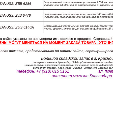
Встраиваемый холодильник-морозильник 1780 мм, эл
ZANUSSI ZBB 6286
хладагента: R600a, кол-во компрессоров: 1, уровень ш
Встраиваемый холодильник-морозильник 900 мм x 860
ZANUSSI ZJB 9476
управление, тип хладогента: R600a, кол-во компрессо
Встраиваемый холодильник 820 мм, механическое упр
ZANUSSI ZUS 6140A
R600a, уровень шума: 38 Дб, объем: общий/полезный, л:
а сайте указаны не все модели имеющиеся в продаже. Спрашивай
ЕНЫ МОГУТ МЕНЯТЬСЯ НА МОМЕНТ ЗАКАЗА ТОВАРА - УТОЧН
овая техника, представленная на нашем сайте, сертифицирова
Большой складской запас в г. Краснод
интернет магазин Краснодар "23shop" интернет магазин бы
Самый большой ассортимент бытовой техники со склада в Краснода
интернет магазин Краснодар "23shop" интернет магазин бы
телефон: +7 (918) 015 5151 эл. поч
интернет магазин Краснодара