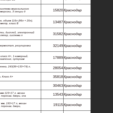
 система морозильного
15820
Краснодар
морозки, 3 секции д
 объем 116л (96л + 20л),
13487
Краснодар
ометр, класс B
лки, дисплей, электронный
31582
Краснодар
илятор, система п
32149
Краснодар
термостат, регулировка
класс А+, 1-камерный,
17889
Краснодар
равление, суперзам
лежка, 243(36+133+74) л,
28054
Краснодар
35818
Краснодар
a, Класс А+
30463
Краснодар
мм 123+17 л, механ
13543
Краснодар
 перенав. двери, кла
 мм, 193+17 л, механ
19115
Краснодар
 перенав. двери,