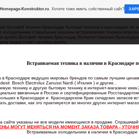
Homepage-Konstruktor.ru
. Хотите тоже иметь собственный сайт?
ЗАР
ин бытовой техники Краснодар бытовая техника в краснодаре по н
р холодильники стиральные машины встраиваемая техника морози
е купить Бытовая техника Краснодар Интернет магазин Краснодара
ажа акция сплит система купить
Встраиваемая техника в наличии в Краснодаре п
в Краснодаре ведущих мировых брендов по самым лучшим ценам п
desit Bosch Electrolux Zanussi Nardi ( Италия ) и другие...
ую технику и другую бытовую технику в интернет-магазине
www.
ициально ввезенные в Россию и сертифицированные Росстандартом
ольших в Краснодаре и Краснодарском Крае складских запасов вст
ать доставки, как это практикуется во многих других интернет мага
а сайте указаны не все модели имеющиеся в продаже. Спрашивай
ЕНЫ МОГУТ МЕНЯТЬСЯ НА МОМЕНТ ЗАКАЗА ТОВАРА - УТОЧН
Встраиваемые холодильники в наличии в Краснодаре 