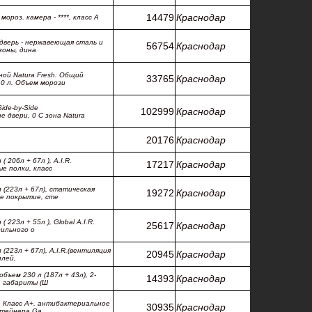
14479
Краснодар
ороз. камера - ****, класс А
дверь - нержавеющая сталь и
56754
Краснодар
 зоны, дина
ой Natura Fresh. Общий
33765
Краснодар
10 л. Объем морози
ide-by-Side
102999
Краснодар
е двери, 0 С зона Natura
20176
Краснодар
206л + 67л ), A.I.R.
17217
Краснодар
ые полки, класс
(223л + 67л), статическая
19272
Краснодар
е покрытие, сте
223л + 55л ), Global A.I.R.
25617
Краснодар
зильного о
223л + 67л), A.I.R.(вентиляция
20945
Краснодар
плей,
ъем 230 л (187л + 43л), 2-
14393
Краснодар
, габариты (Ш
, Класс A+, антибактериальное
30935
Краснодар
нтейнера Ga