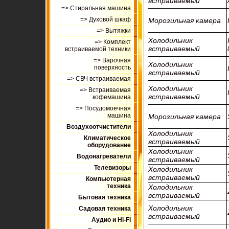
встраиваемый
=> Стиральная машина
=> Духовой шкаф
Морозильная камера
=> Вытяжки
Холодильник
=> Комплект
встраиваемый
встраиваемой техники
=> Варочная
Холодильник
поверхность
встраиваемый
=> СВЧ встраиваемая
Холодильник
=> Встраиваемая
встраиваемый
кофемашина
=> Посудомоечная
машина
Морозильная камера
Воздухоотчистители
Холодильник
Климатическое
встраиваемый
оборудование
Холодильник
Водонагреватели
встраиваемый
Телевизоры
Холодильник
встраиваемый
Компьютерная
техника
Холодильник
встраиваемый
Бытовая техника
Холодильник
Садовая техника
встраиваемый
Аудио и Hi-Fi