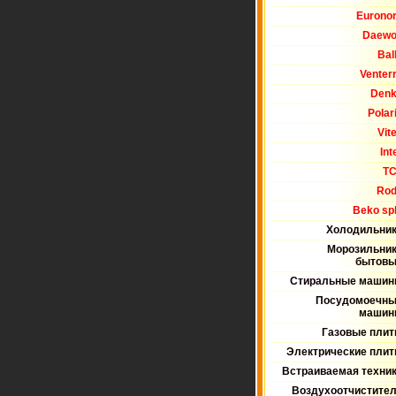
Eurono
Daew
Bal
Venter
Den
Polar
Vit
Int
T
Ro
Beko spl
Холодильни
Морозильни
бытов
Стиральные маши
Посудомоечн
машин
Газовые пли
Электрические пли
Встраиваемая техни
Воздухоотчистите