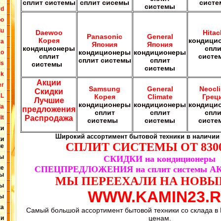
сплит системы
сплит сисемы
сист
системы
rd
oo
lu
Daewoo
Hitac
Panasonic
General
Корея
кондици
ra
Япония
Япония
кондиционеры
спли
кондиционеры
кондиционеры
ko
сплит
систе
сплит системы
сплит
is
системы
системы
ek
Акции
er
Samsung
General
Neocl
Скидки
CL
Корея
Climate
Грец
Лучшие
кондиционеры
кондиционеры
кондици
da
предложения
сплит
сплит
спли
Распродажа
it
системы
системы
систе
ки
Широкий ассортимент бытовой техники в наличии
ки
СПЛИТ СИСТЕМЫ ОТ 8300
ые
ны
СКИДКИ на кондиционеры
СПЕЦПРЕДЛОЖЕНИЯ на сплит системы А
ые
ы
МЫ ПЕРЕЕХАЛИ НА НОВЫ
ты
WWW.KAMIN23.
ты
ка
Самый большой ассортимент бытовой техники со склада в
ценам.
ли