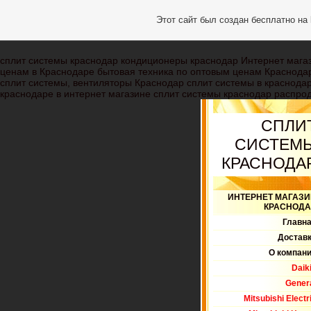
Этот сайт был создан бесплатно на
сплит системы краснодар кондиционеры краснодар Интернет магаз
ценам в Краснодаре бытовая техника по оптовым ценам Краснода
сплит системы, вентиляторы Краснодар сплит системы в краснодар
краснодаре в интернет магазине сплит системы краснодар распрод
СПЛИ
СИСТЕМ
КРАСНОДА
ИНТЕРНЕТ МАГАЗИ
КРАСНОДА
Главн
Достав
О компан
Daik
Gener
Mitsubishi Electr