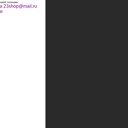
овой техники
та
23shop@mail.ru
чи