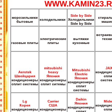
WWW.KAMIN23.
vy
ar
ek
Side by Side
морозильники
стирал
ea
холодильники
Холодильники
бытовые
маши
ra
Side by Side
it
en
встраив
электрические
вытяжки
техни
ic
газовые плиты
плиты
кухонные
er
go
hi
ma
te
mitsubishi
JA
Mitsubishi
Aerotek
heavy
кондици
X
Electric
Швейцария
Япония
спли
Япония
ik
кондиционеры
кондиционеры
систе
кондиционеры
ex
сплит системы
cплит ситемы
сплит
ry
системы
ты
Daikin
ng
Lg
Carrier
Mide
Япония
Корея
США
кондици
X
кондиционеры
кондиционеры
кондиционеры
спли
сплит
V