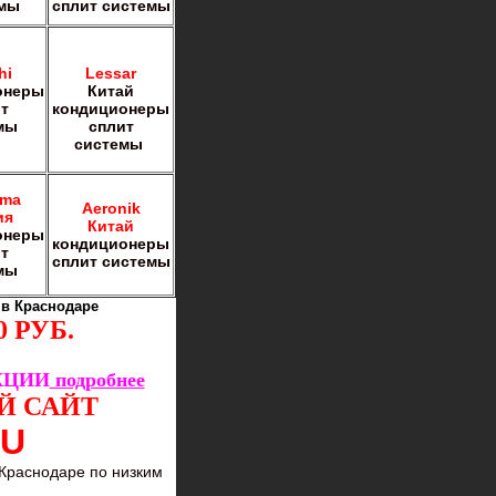
емы
сплит системы
hi
Lessar
онеры
Китай
т
кондиционеры
мы
сплит
системы
ima
Aeronik
ия
Китай
онеры
кондиционеры
т
сплит системы
мы
 в Краснодаре
 РУБ.
КЦИИ
подробнее
Й САЙТ
RU
 Краснодаре по низким