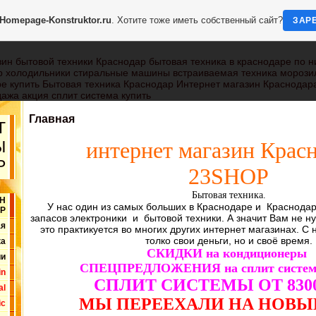
Homepage-Konstruktor.ru
. Хотите тоже иметь собственный сайт?
ЗАР
ин бытовой техники Краснодар бытовая техника в краснодаре по н
р холодильники стиральные машины встраиваемая техника морози
е купить Бытовая техника Краснодар Интернет магазин Краснодара
ажа акция сплит система купить
Главная
Т
интернет магазин Крас
Ы
Р
23SHOP
Бытовая техника.
Н
У нас один из самых больших в Краснодаре и Краснодар
Р
запасов электроники и бытовой техники. А значит Вам не ну
ая
это практикуется во многих других интернет магазинах. С
толко свои деньги, но и своё время.
ка
СКИДКИ на кондиционеры
ии
СПЕЦПРЕДЛОЖЕНИЯ на сплит систе
in
СПЛИТ СИСТЕМЫ ОТ 8300
al
МЫ ПЕРЕЕХАЛИ НА НОВЫ
ic