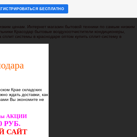
ЕГИСТРИРОВАТЬСЯ БЕСПЛАТНО
изким ценам. Интернет магазин бытовой техники по самым низким
льники Красодар бытовые воздухоотчистители кондиционеры,
 сплит системы в краснодаре оптом купить сплит-систему в
нодара
ском Крае складских
жно ждать доставки, как
 нами Вы экономите не
мы АКЦИИ
 РУБ.
Й САЙТ