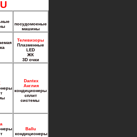
RU
ьные
посудомоеные
ны
машины
Телевизоры
аемая
Плазменные
ка
LED
ЖК
3D очки
Dantex
X
Англия
онеры
кондиционеры
т
сплит
мы
системы
a
онеры
Ballu
т
кондиционеры