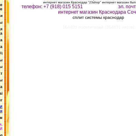
интернет магазин Краснодар "23shop" интернет магазин быт
ое
телефон: +7 (918) 015 5151 эл. поч
ие
интернет магазин Краснодара Со
ли
сплит системы краснодар
ры
164409 посетителей (364831 хитов)
ая
ка
ка
ка
Fi
ры
ры
ст
лы
ка
ai
er
И
ия
ам
я.
И
ng