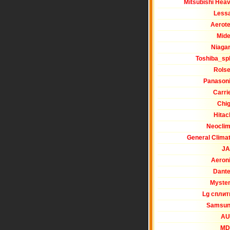
Mitsubishi Hea
Less
Aerot
Mid
Niaga
Toshiba_spl
Rols
Panason
Carri
Chi
Hitac
Neocli
General Clima
JA
Aeron
Dant
Myste
Lg спли
Samsu
AU
MD